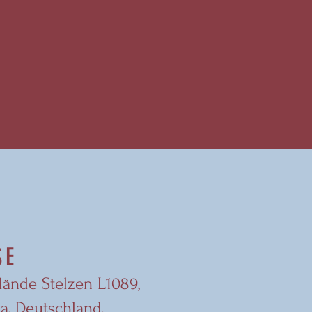
SE
elände Stelzen L1089,
a, Deutschland,