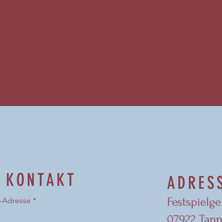
KONTAKT
ADRES
Festspielg
l-Adresse
07922 Tann